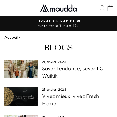
Passer
NAVIGATION
REC
P
au
contenu
LIVRAISON RAPIDE 🚛
sur toutes la Tunisie 🇹🇳
Diaporama
Pause
Accueil
/
BLOGS
21 janvier, 2025
Soyez tendance, soyez LC
Waikiki
21 janvier, 2025
Vivez mieux, vivez Fresh
Home