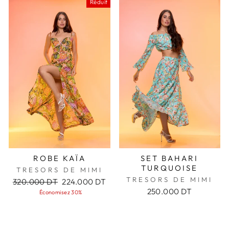
Réduit
ROBE KAÏA
SET BAHARI
TURQUOISE
TRESORS DE MIMI
TRESORS DE MIMI
Prix
Prix
320.000 DT
224.000 DT
régulier
réduit
250.000 DT
Économisez 30%