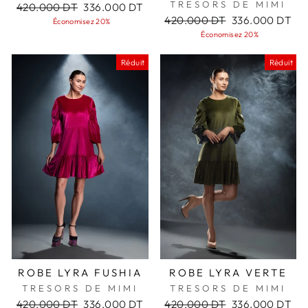
TRESORS DE MIMI
Prix
Prix
420.000 DT
336.000 DT
régulier
réduit
Prix
Prix
420.000 DT
336.000 DT
Économisez 20%
régulier
réduit
Économisez 20%
Réduit
Réduit
ROBE LYRA FUSHIA
ROBE LYRA VERTE
TRESORS DE MIMI
TRESORS DE MIMI
Prix
Prix
Prix
Prix
420.000 DT
336.000 DT
420.000 DT
336.000 DT