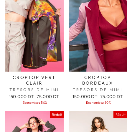
CROPTOP VERT
CROPTOP
CLAIR
BORDEAUX
TRESORS DE MIMI
TRESORS DE MIMI
Prix
Prix
Prix
Prix
150.000 DT
75.000 DT
150.000 DT
75.000 DT
régulier
réduit
régulier
réduit
Économisez 50%
Économisez 50%
Réduit
Réduit