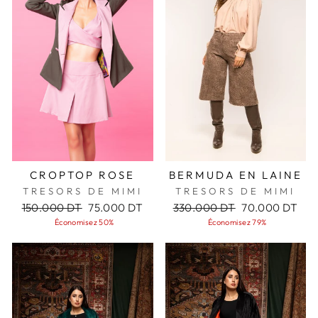
CROPTOP ROSE
BERMUDA EN LAINE
TRESORS DE MIMI
TRESORS DE MIMI
Prix
Prix
Prix
Prix
150.000 DT
75.000 DT
330.000 DT
70.000 DT
régulier
réduit
régulier
réduit
Économisez 50%
Économisez 79%