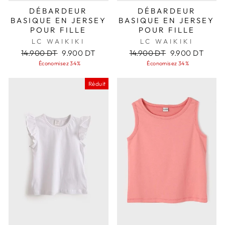
DÉBARDEUR
DÉBARDEUR
BASIQUE EN JERSEY
BASIQUE EN JERSEY
POUR FILLE
POUR FILLE
LC WAIKIKI
LC WAIKIKI
Prix
Prix
Prix
Prix
14.900 DT
9.900 DT
14.900 DT
9.900 DT
régulier
réduit
régulier
réduit
Économisez 34%
Économisez 34%
Réduit