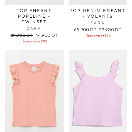
TOP ENFANT
TOP DENIM ENFANT
POPELINE -
- VOLANTS
TWINSET
ZARA
ZARA
Prix
Prix
69.900 DT
29.900 DT
Prix
Prix
régulier
réduit
89.900 DT
44.900 DT
Économisez 57%
régulier
réduit
Économisez 50%