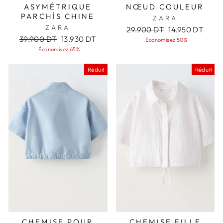
ASYMÉTRIQUE
NŒUD COULEUR
PARCHÍS CHINE
ZARA
ZARA
Prix
Prix
29.900 DT
14.950 DT
Prix
Prix
régulier
réduit
39.900 DT
13.930 DT
Économisez 50%
régulier
réduit
Économisez 65%
Réduit
Réduit
CHEMISE POUR
CHEMISE FILLE