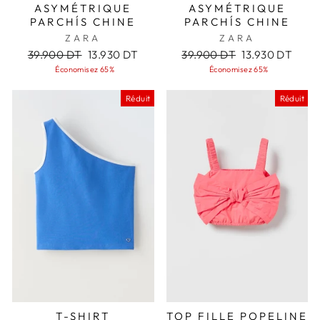
ASYMÉTRIQUE
ASYMÉTRIQUE
PARCHÍS CHINE
PARCHÍS CHINE
ZARA
ZARA
Prix
Prix
Prix
Prix
39.900 DT
13.930 DT
39.900 DT
13.930 DT
régulier
réduit
régulier
réduit
Économisez 65%
Économisez 65%
Réduit
Réduit
T-SHIRT
TOP FILLE POPELINE