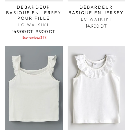
DÉBARDEUR
DÉBARDEUR
BASIQUE EN JERSEY
BASIQUE EN JERSEY
POUR FILLE
LC WAIKIKI
LC WAIKIKI
14.900 DT
Prix
Prix
14.900 DT
9.900 DT
régulier
réduit
Économisez 34%