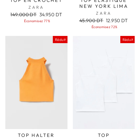
TOP EN CROCHET
TOP ÉLASTIQUE
NEW YORK LIMA
ZARA
ZARA
Prix
Prix
149.000 DT
34.950 DT
régulier
réduit
Prix
Prix
45.900 DT
12.950 DT
Économisez 77%
régulier
réduit
Économisez 72%
Réduit
Réduit
TOP HALTER
TOP