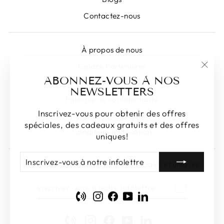
Contactez-nous
À propos de nous
Espace Partenaires
"Fer
ABONNEZ-VOUS À NOS
Devenir Partenaire
(Esc)
NEWSLETTERS
Politique de confidentialité
Inscrivez-vous pour obtenir des offres
Propriété intellectuelle
spéciales, des cadeaux gratuits et des offres
Conditions d'utilisation
uniques!
INSCRIVEZ-
S'INSCRIRE
Recevez par e-mail nos offres spéciales et uniques!
VOUS
À
INSCRIVEZ-
S'INSCRIRE
NOTRE
VOUS
INFOLETTRE
Phone
Instagram
Facebook
YouTube
LinkedIn
À
NOTRE
INFOLETTRE
Phone
Instagram
Facebook
YouTube
LinkedIn