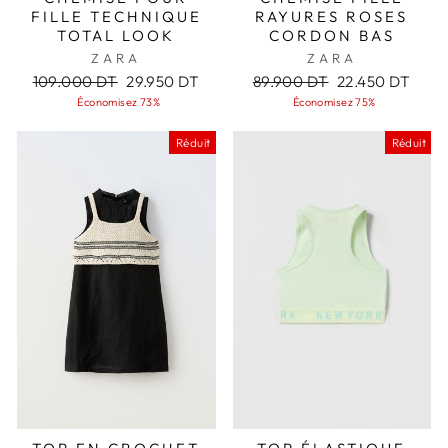
FILLE TECHNIQUE
RAYURES ROSES
TOTAL LOOK
CORDON BAS
ZARA
ZARA
Prix
Prix
Prix
Prix
109.000 DT
29.950 DT
89.900 DT
22.450 DT
régulier
réduit
régulier
réduit
Économisez 73%
Économisez 75%
Réduit
Réduit