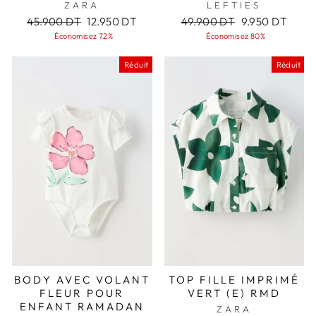
ZARA
LEFTIES
Prix
Prix
Prix
Prix
45.900 DT
12.950 DT
49.900 DT
9.950 DT
régulier
réduit
régulier
réduit
Économisez 72%
Économisez 80%
Réduit
Réduit
BODY AVEC VOLANT
TOP FILLE IMPRIMÉ
FLEUR POUR
VERT (E) RMD
ENFANT RAMADAN
ZARA