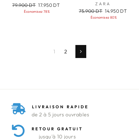
ZARA
Prix
Prix
79.900 DT
17.950 DT
régulier
réduit
Prix
Prix
75.900 DT
14.950 DT
Économisez 78%
régulier
réduit
Économisez 80%
1
2
Suivant
LIVRAISON RAPIDE
de 2 à 5 jours ouvrables
RETOUR GRATUIT
jusqu'à 10 jours