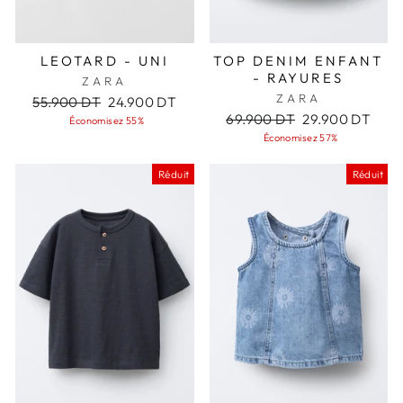
LEOTARD - UNI
TOP DENIM ENFANT
- RAYURES
ZARA
ZARA
Prix
Prix
55.900 DT
24.900 DT
régulier
réduit
Prix
Prix
69.900 DT
29.900 DT
Économisez 55%
régulier
réduit
Économisez 57%
Réduit
Réduit