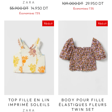
ZARA
Prix
Prix
109.000 DT
29.950 DT
Prix
Prix
régulier
réduit
55.900 DT
14.950 DT
Économisez 73%
régulier
réduit
Économisez 73%
Réduit
Réduit
TOP FILLE EN LIN
BODY POUR FILLE
IMPRIMÉ SOLEILS
ÉLASTIQUES FLEURS
TWIN SET
ZARA