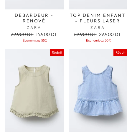
DÉBARDEUR -
TOP DENIM ENFANT
RÉNOVÉ
- FLEURS LASER
ZARA
ZARA
Prix
Prix
Prix
Prix
32.900 DT
14.900 DT
59.900 DT
29.900 DT
régulier
réduit
régulier
réduit
Économisez 55%
Économisez 50%
Réduit
Réduit