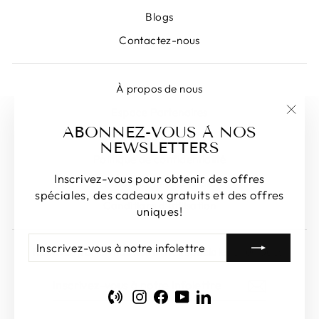
Blogs
Contactez-nous
À propos de nous
Espace Partenaires
"Fer
ABONNEZ-VOUS À NOS
Devenir Partenaire
(Esc)
NEWSLETTERS
Politique de confidentialité
Inscrivez-vous pour obtenir des offres
Propriété intellectuelle
spéciales, des cadeaux gratuits et des offres
Conditions d'utilisation
uniques!
INSCRIVEZ-
S'INSCRIRE
Recevez par e-mail nos offres spéciales et uniques!
VOUS
À
INSCRIVEZ-
S'INSCRIRE
NOTRE
VOUS
INFOLETTRE
Phone
Instagram
Facebook
YouTube
LinkedIn
À
NOTRE