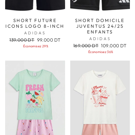
SHORT FUTURE
SHORT DOMICILE
ICONS LOGO 8-INCH
JUVENTUS 24/25
ENFANTS
ADIDAS
ADIDAS
Prix
Prix
139.000 DT
99.000 DT
régulier
réduit
Prix
Prix
169.000 DT
109.000 DT
Économisez 29%
régulier
réduit
Économisez 36%