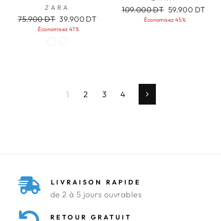
ZARA
Prix
Prix
109.000 DT
59.900 DT
Prix
Prix
régulier
réduit
75.900 DT
39.900 DT
Économisez 45%
régulier
réduit
Économisez 47%
1
2
3
4
Suivant
LIVRAISON RAPIDE
de 2 à 5 jours ouvrables
RETOUR GRATUIT