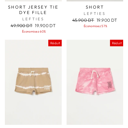
SHORT JERSEY TIE
SHORT
DYE FILLE
LEFTIES
LEFTIES
Prix
Prix
45.900 DT
19.900 DT
Prix
Prix
régulier
réduit
49.900 DT
19.900 DT
Économisez 57%
régulier
réduit
Économisez 60%
Réduit
Réduit