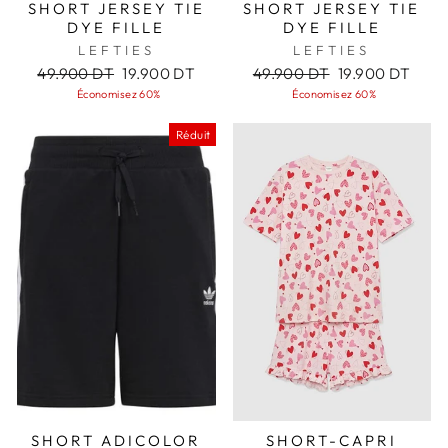
SHORT JERSEY TIE
SHORT JERSEY TIE
DYE FILLE
DYE FILLE
LEFTIES
LEFTIES
Prix
Prix
Prix
Prix
49.900 DT
19.900 DT
49.900 DT
19.900 DT
régulier
réduit
régulier
réduit
Économisez 60%
Économisez 60%
Réduit
SHORT ADICOLOR
SHORT-CAPRI