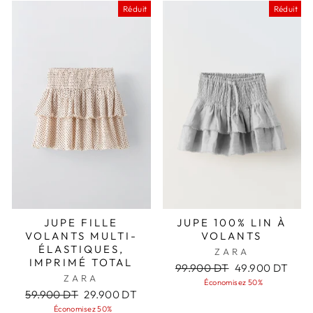
Réduit
Réduit
JUPE FILLE
JUPE 100% LIN À
VOLANTS MULTI-
VOLANTS
ÉLASTIQUES,
ZARA
IMPRIMÉ TOTAL
Prix
Prix
99.900 DT
49.900 DT
ZARA
régulier
réduit
Économisez 50%
Prix
Prix
59.900 DT
29.900 DT
régulier
réduit
Économisez 50%