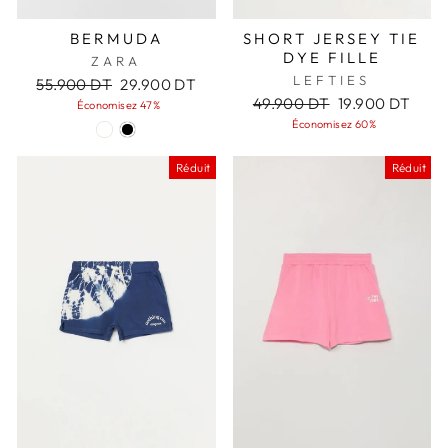
BERMUDA
SHORT JERSEY TIE
DYE FILLE
ZARA
LEFTIES
Prix
Prix
55.900 DT
29.900 DT
régulier
réduit
Prix
Prix
49.900 DT
19.900 DT
Économisez 47%
régulier
réduit
Économisez 60%
Réduit
Réduit