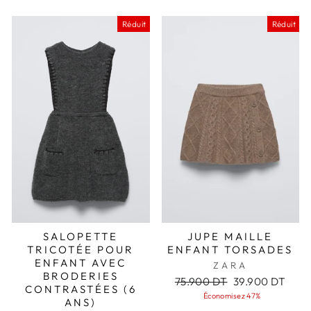
Réduit
Réduit
SALOPETTE
JUPE MAILLE
TRICOTÉE POUR
ENFANT TORSADES
ENFANT AVEC
ZARA
BRODERIES
Prix
Prix
75.900 DT
39.900 DT
CONTRASTÉES (6
régulier
réduit
Économisez 47%
ANS)