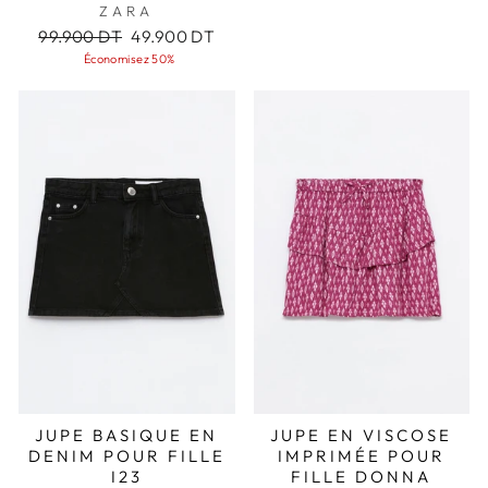
ZARA
Prix
Prix
99.900 DT
49.900 DT
régulier
réduit
Économisez 50%
JUPE BASIQUE EN
JUPE EN VISCOSE
DENIM POUR FILLE
IMPRIMÉE POUR
I23
FILLE DONNA