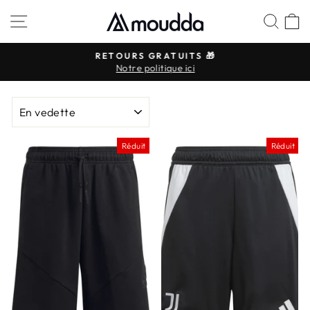
Passer
NAVIGATION
REC
P
au
contenu
RETOURS GRATUITS 🎁
Notre politique ici
Diaporama
Pause
APPLIQUER
Réduit
Réduit