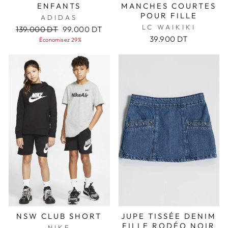
ENFANTS
MANCHES COURTES
POUR FILLE
ADIDAS
LC WAIKIKI
Prix
Prix
139.000 DT
99.000 DT
régulier
réduit
39.900 DT
Économisez 29%
NSW CLUB SHORT
JUPE TISSÉE DENIM
FILLE RODÉO NOIR
NIKE