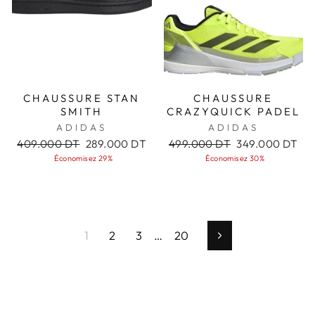
CHAUSSURE STAN
CHAUSSURE
SMITH
CRAZYQUICK PADEL
ADIDAS
ADIDAS
Prix
Prix
Prix
Prix
409.000 DT
289.000 DT
499.000 DT
349.000 DT
régulier
réduit
régulier
réduit
Économisez 29%
Économisez 30%
1
2
3
…
20
Suivant