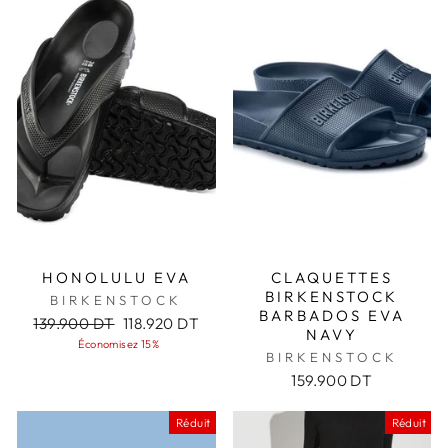
HONOLULU EVA
CLAQUETTES
BIRKENSTOCK
BIRKENSTOCK
BARBADOS EVA
Prix
Prix
139.900 DT
118.920 DT
NAVY
régulier
réduit
Économisez 15%
BIRKENSTOCK
159.900 DT
Réduit
Réduit