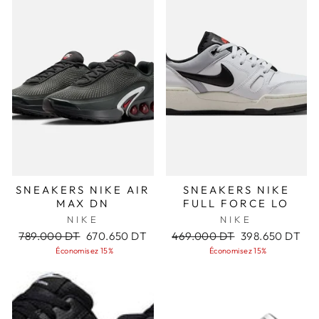
SNEAKERS NIKE AIR
SNEAKERS NIKE
MAX DN
FULL FORCE LO
NIKE
NIKE
Prix
Prix
Prix
Prix
789.000 DT
670.650 DT
469.000 DT
398.650 DT
régulier
réduit
régulier
réduit
Économisez 15%
Économisez 15%