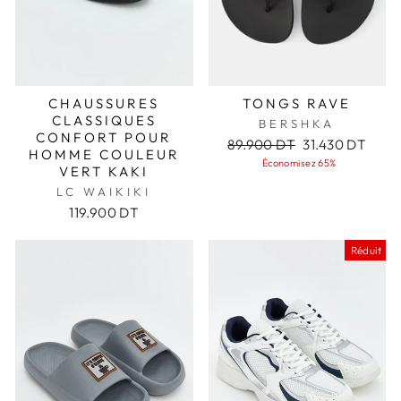
CHAUSSURES
TONGS RAVE
CLASSIQUES
BERSHKA
CONFORT POUR
Prix
Prix
89.900 DT
31.430 DT
HOMME COULEUR
régulier
réduit
Économisez 65%
VERT KAKI
LC WAIKIKI
119.900 DT
Réduit