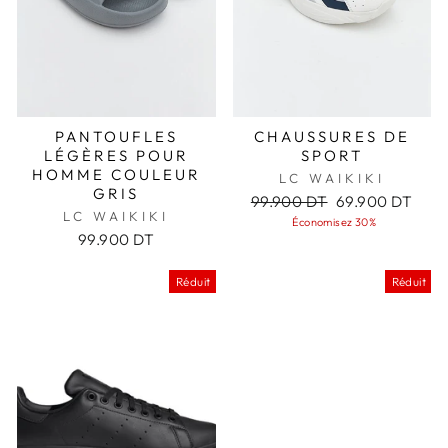
PANTOUFLES
CHAUSSURES DE
LÉGÈRES POUR
SPORT
HOMME COULEUR
LC WAIKIKI
GRIS
Prix
Prix
99.900 DT
69.900 DT
LC WAIKIKI
régulier
réduit
Économisez 30%
99.900 DT
Réduit
Réduit