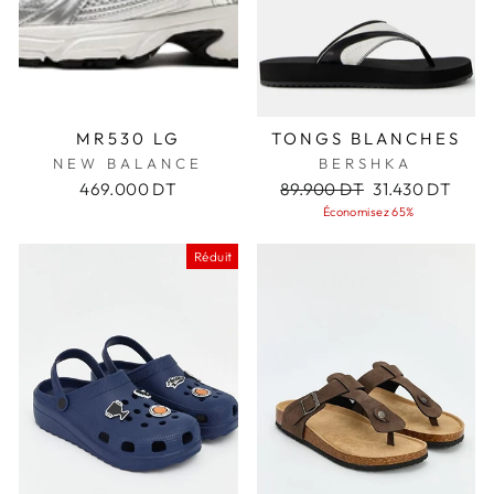
MR530 LG
TONGS BLANCHES
NEW BALANCE
BERSHKA
Prix
Prix
469.000 DT
89.900 DT
31.430 DT
régulier
réduit
Économisez 65%
Réduit