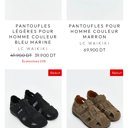
PANTOUFLES
PANTOUFLES POUR
LÉGÈRES POUR
HOMME COULEUR
HOMME COULEUR
MARRON
BLEU MARINE
LC WAIKIKI
LC WAIKIKI
69.900 DT
Prix
Prix
49.900 DT
39.900 DT
régulier
réduit
Économisez 20%
Réduit
Réduit