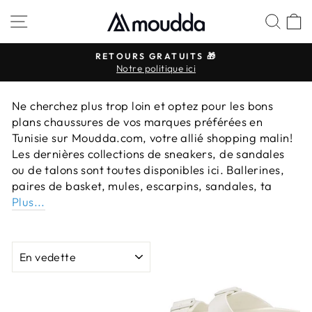
Passer
NAVIGATION
REC
P
au
contenu
RETOURS GRATUITS 🎁
Notre politique ici
Diaporama
Pause
Ne cherchez plus trop loin et optez pour les bons
plans chaussures de vos marques préférées en
Tunisie sur Moudda.com, votre allié shopping malin!
Les dernières collections de sneakers, de sandales
ou de talons sont toutes disponibles ici. Ballerines,
paires de basket, mules, escarpins, sandales, ta
Plus...
APPLIQUER