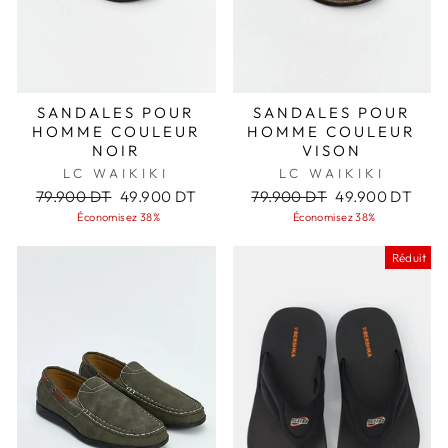
SANDALES POUR
SANDALES POUR
HOMME COULEUR
HOMME COULEUR
NOIR
VISON
LC WAIKIKI
LC WAIKIKI
Prix
Prix
Prix
Prix
79.900 DT
49.900 DT
79.900 DT
49.900 DT
régulier
réduit
régulier
réduit
Économisez 38%
Économisez 38%
Réduit