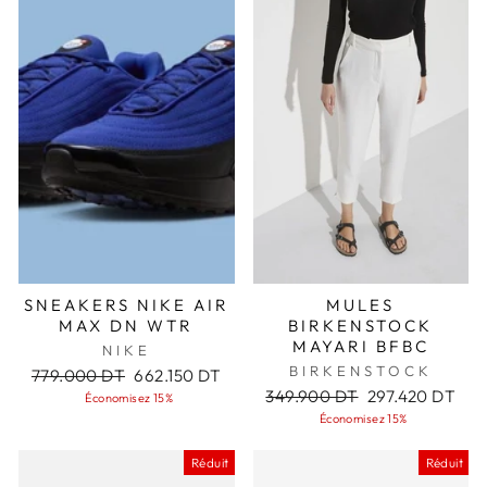
SNEAKERS NIKE AIR
MULES
MAX DN WTR
BIRKENSTOCK
MAYARI BFBC
NIKE
BIRKENSTOCK
Prix
Prix
779.000 DT
662.150 DT
régulier
réduit
Prix
Prix
349.900 DT
297.420 DT
Économisez 15%
régulier
réduit
Économisez 15%
Réduit
Réduit