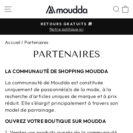
Passer
NAVIGATION
REC
P
au
contenu
RETOURS GRATUITS 🎁
Notre politique ici
Diaporama
Pause
Accueil
/
Partenaires
PARTENAIRES
LA COMMUNAUTÉ DE SHOPPING MOUDDA
La communauté de Moudda est constituée
uniquement de passionné(e)s de la mode, à la
recherche d'articles uniques de marque et à prix
réduit. Elle s'élargit principalement à travers son
model de parrainage.
OUVREZ VOTRE BOUTIQUE SUR MOUDDA
1. Vendez vos produits auprès de la communauté