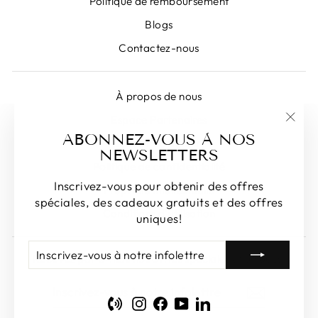
Politique de remboursement
Blogs
Contactez-nous
À propos de nous
Espace Partenaires
"Fer
ABONNEZ-VOUS À NOS
Devenir Partenaire
(Esc)
NEWSLETTERS
Politique de confidentialité
Inscrivez-vous pour obtenir des offres
Propriété intellectuelle
spéciales, des cadeaux gratuits et des offres
Conditions d'utilisation
uniques!
INSCRIVEZ-
S'INSCRIRE
Recevez par e-mail nos offres spéciales et uniques!
VOUS
À
INSCRIVEZ-
S'INSCRIRE
NOTRE
VOUS
INFOLETTRE
Phone
Instagram
Facebook
YouTube
LinkedIn
À