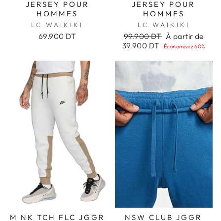
JERSEY POUR
JERSEY POUR
HOMMES
HOMMES
LC WAIKIKI
LC WAIKIKI
Prix
Prix
69.900 DT
99.900 DT
À partir de
régulier
réduit
39.900 DT
Économisez 60%
M NK TCH FLC JGGR
NSW CLUB JGGR