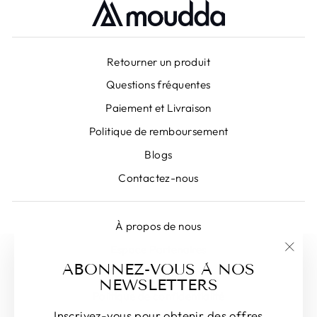
Retourner un produit
Questions fréquentes
Paiement et Livraison
Politique de remboursement
Blogs
Contactez-nous
À propos de nous
Espace Partenaires
"Fer
ABONNEZ-VOUS À NOS
Devenir Partenaire
(Esc)
NEWSLETTERS
Politique de confidentialité
Inscrivez-vous pour obtenir des offres