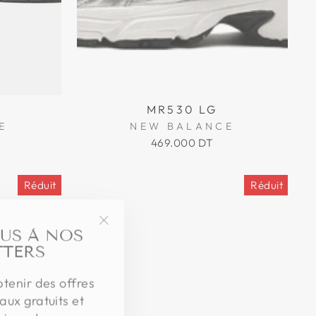
MR530 LG
E
NEW BALANCE
469.000 DT
Réduit
Réduit
US À NOS
"Fermer
TERS
(Esc)"
btenir des offres
aux gratuits et
niques!