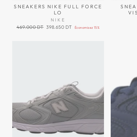
SNEAKERS NIKE FULL FORCE
SNEA
LO
VI
NIKE
Prix
Prix
469.000 DT
398.650 DT
Économisez 15%
régulier
réduit