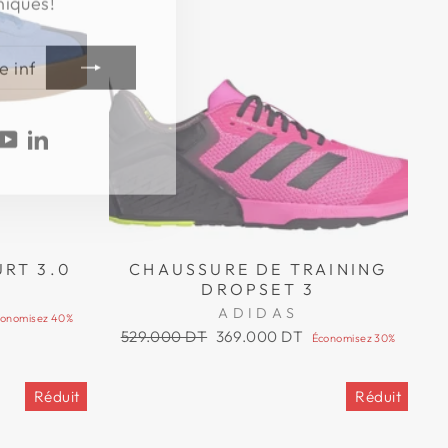
agram
acebook
YouTube
LinkedIn
RT 3.0
CHAUSSURE DE TRAINING
DROPSET 3
ADIDAS
conomisez 40%
Prix
Prix
529.000 DT
369.000 DT
Économisez 30%
régulier
réduit
Réduit
Réduit