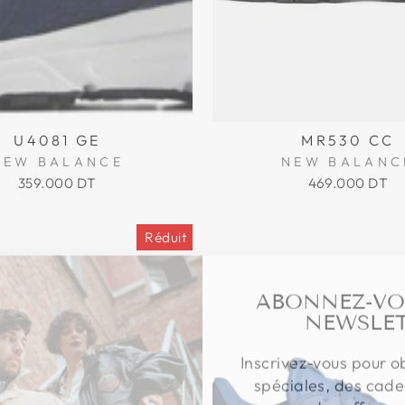
U4081 GE
MR530 CC
NEW BALANCE
NEW BALANC
359.000 DT
469.000 DT
Réduit
ABONNEZ-VO
NEWSLET
Inscrivez-vous pour o
spéciales, des cade
des offres u