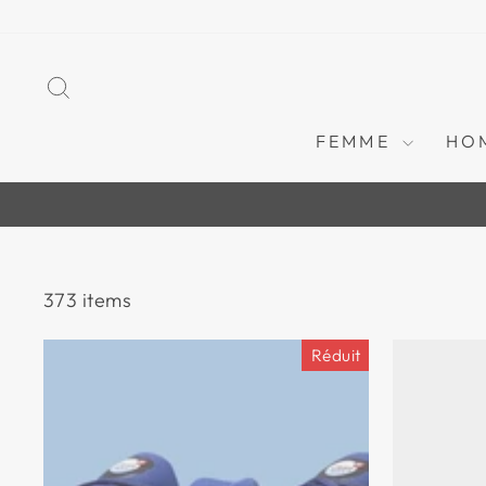
Passer
au
contenu
RECHERCHER
FEMME
HO
373 items
Réduit