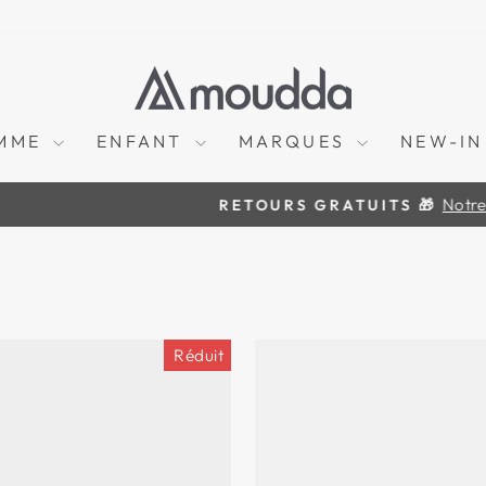
MME
ENFANT
MARQUES
NEW-IN
Notre politique ici
RETOURS GRATUITS 🎁
Diaporama
Pause
Réduit