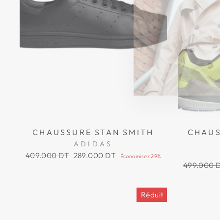
CHAUSSURE STAN SMITH
CHAUS
ADIDAS
Prix
Prix
409.000 DT
289.000 DT
Économisez 29%
régulier
réduit
Prix
499.000 
régulier
Réduit