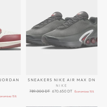
 JORDAN
SNEAKERS NIKE AIR MAX DN
NIKE
Prix
Prix
789.000 DT
670.650 DT
Économisez 15%
régulier
réduit
onomisez 15%