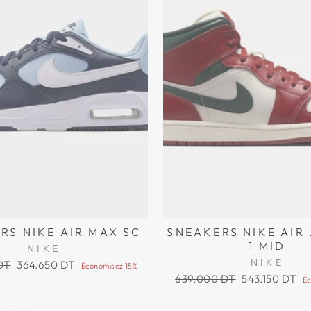
RS NIKE AIR MAX SC
SNEAKERS NIKE AIR
1 MID
NIKE
NIKE
Prix
DT
364.650 DT
Économisez 15%
réduit
Prix
Prix
639.000 DT
543.150 DT
Éc
régulier
réduit