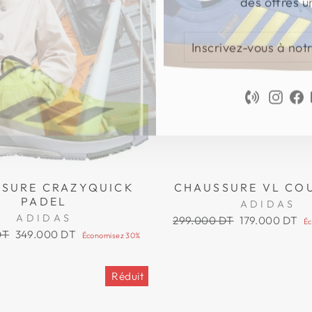
INSCRIVEZ-
S'INSCRIRE
VOUS
À
NOTRE
Phone
Inst
F
INFOLETTRE
SURE CRAZYQUICK
CHAUSSURE VL COU
PADEL
ADIDAS
ADIDAS
Prix
Prix
299.000 DT
179.000 DT
É
régulier
réduit
Prix
DT
349.000 DT
Économisez 30%
réduit
Réduit