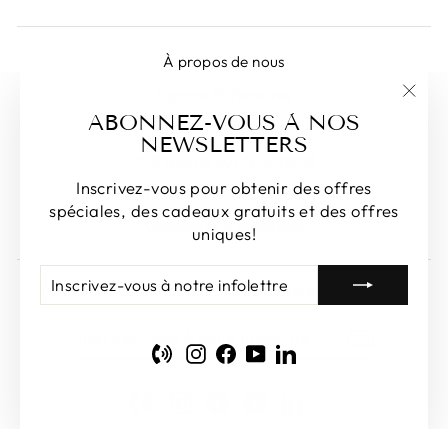
À propos de nous
Espace Partenaires
"Fer
ABONNEZ-VOUS À NOS
Devenir Partenaire
(Esc)
NEWSLETTERS
Politique de confidentialité
Inscrivez-vous pour obtenir des offres
Propriété intellectuelle
spéciales, des cadeaux gratuits et des offres
Conditions d'utilisation
uniques!
INSCRIVEZ-
S'INSCRIRE
Recevez par e-mail nos offres spéciales et uniques!
VOUS
À
INSCRIVEZ-
S'INSCRIRE
NOTRE
VOUS
INFOLETTRE
Phone
Instagram
Facebook
YouTube
LinkedIn
À
NOTRE
INFOLETTRE
Phone
Instagram
Facebook
YouTube
LinkedIn