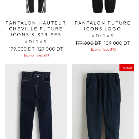
PANTALON HAUTEUR
PANTALON FUTURE
CHEVILLE FUTURE
ICONS LOGO
ICONS 3-STRIPES
ADIDAS
ADIDAS
Prix
Prix
179.000 DT
109.000 DT
Prix
Prix
régulier
réduit
179.000 DT
129.000 DT
Économisez 39%
régulier
réduit
Économisez 28%
Réduit