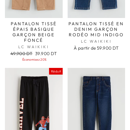
PANTALON TISSÉ
PANTALON TISSÉ EN
ÉPAIS BASIQUE
DENIM GARÇON
GARÇON BEIGE
RODÉO MID INDIGO
FONCÉ
LC WAIKIKI
LC WAIKIKI
À partir de
59.900 DT
Prix
Prix
49.900 DT
39.900 DT
régulier
réduit
Économisez 20%
Réduit