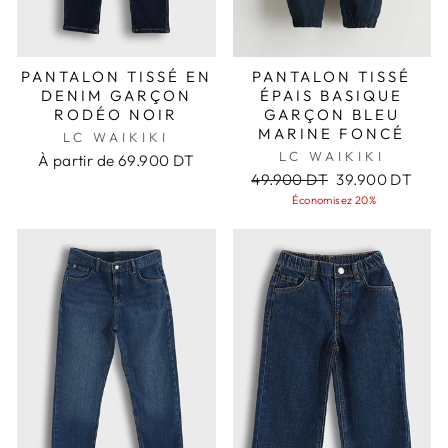
PANTALON TISSÉ EN
PANTALON TISSÉ
DENIM GARÇON
ÉPAIS BASIQUE
RODÉO NOIR
GARÇON BLEU
MARINE FONCÉ
LC WAIKIKI
LC WAIKIKI
À partir de
69.900 DT
Prix
Prix
49.900 DT
39.900 DT
régulier
réduit
Économisez 20%