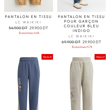
PANTALON EN TISSU
PANTALON EN TISSU
POUR GARÇON
LC WAIKIKI
COULEUR BLEU
Prix
Prix
54.900 DT
29.900 DT
INDIGO
régulier
réduit
Économisez 46%
LC WAIKIKI
Prix
Prix
69.900 DT
29.900 DT
régulier
réduit
Économisez 57%
Réduit
Réduit