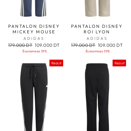
PANTALON DISNEY
PANTALON DISNEY
MICKEY MOUSE
ROI LYON
ADIDAS
ADIDAS
Prix
Prix
Prix
Prix
179.000 DT
109.000 DT
179.000 DT
109.000 DT
régulier
réduit
régulier
réduit
Économisez 39%
Économisez 39%
Réduit
Réduit