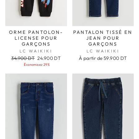
ORME PANTOLON-
PANTALON TISSÉ EN
LICENSE POUR
JEAN POUR
GARÇONS
GARÇONS
LC WAIKIKI
LC WAIKIKI
Prix
Prix
34.900 DT
24.900 DT
À partir de
59.900 DT
régulier
réduit
Économisez 29%