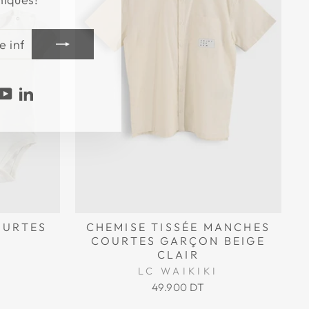
agram
acebook
YouTube
LinkedIn
OURTES
CHEMISE TISSÉE MANCHES
COURTES GARÇON BEIGE
CLAIR
LC WAIKIKI
49.900 DT