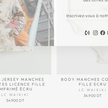
INSCRIVEZ-
S'INSCRIRE
VOUS
À
NOTRE
Phone
Inst
F
INFOLETTRE
 JERSEY MANCHES
BODY MANCHES C
ES LICENCE FILLE
FILLE ECRU
IMPRIMÉ ÉCRU
LC WAIKIKI
LC WAIKIKI
34.900 DT
34.900 DT