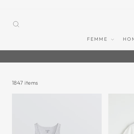
Passer
au
contenu
RECHERCHER
FEMME
HO
1847 items