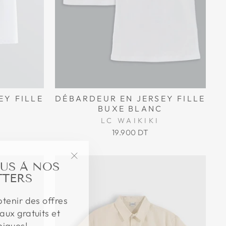
EY FILLE
DÉBARDEUR EN JERSEY FILLE
C
BUXE BLANC
LC WAIKIKI
19.900 DT
US À NOS
"Fermer
TERS
(Esc)"
btenir des offres
aux gratuits et
niques!