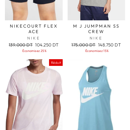
NIKECOURT FLEX
M J JUMPMAN SS
ACE
CREW
NIKE
NIKE
Prix
Prix
Prix
Prix
139.000 DT
104.250 DT
175.000 DT
148.750 DT
régulier
réduit
régulier
réduit
Économisez 25%
Économisez 15%
Réduit