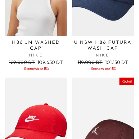
H86 JM WASHED
U NSW H86 FUTURA
CAP
WASH CAP
NIKE
NIKE
Prix
Prix
Prix
Prix
129.000 DT
109.650 DT
119.000 DT
101.150 DT
régulier
réduit
régulier
réduit
Économisez 15%
Économisez 15%
Réduit