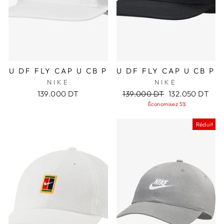
U DF FLY CAP U CB P
U DF FLY CAP U CB P
NIKE
NIKE
Prix
Prix
139.000 DT
139.000 DT
132.050 DT
régulier
réduit
Économisez 5%
Réduit