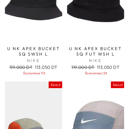
U NK APEX BUCKET
U NK APEX BUCKET
SQ SWSH L
SQ FUT WSH L
NIKE
NIKE
Prix
Prix
Prix
Prix
119.000 DT
113.050 DT
119.000 DT
113.050 DT
régulier
réduit
régulier
réduit
Économisez 5%
Économisez 5%
Réduit
Réduit