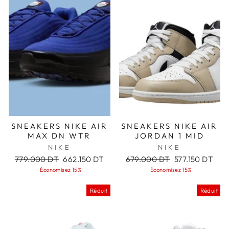
SNEAKERS NIKE AIR
SNEAKERS NIKE AIR
MAX DN WTR
JORDAN 1 MID
NIKE
NIKE
Prix
Prix
Prix
Prix
779.000 DT
662.150 DT
679.000 DT
577.150 DT
régulier
réduit
régulier
réduit
Économisez 15%
Économisez 15%
Réduit
Réduit