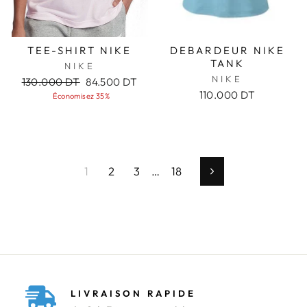
TEE-SHIRT NIKE
DEBARDEUR NIKE
TANK
NIKE
NIKE
Prix
Prix
130.000 DT
84.500 DT
régulier
réduit
110.000 DT
Économisez 35%
1
2
3
…
18
Suivant
LIVRAISON RAPIDE