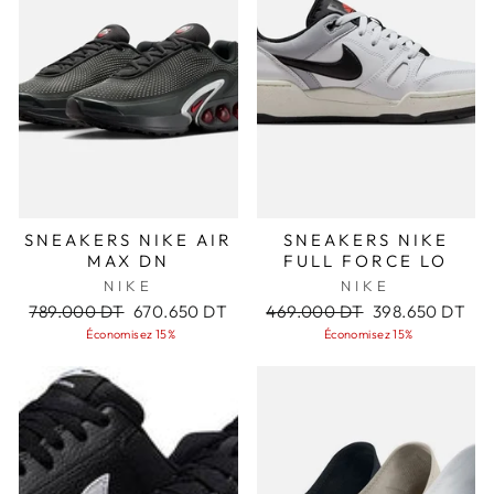
SNEAKERS NIKE AIR
SNEAKERS NIKE
MAX DN
FULL FORCE LO
NIKE
NIKE
Prix
Prix
Prix
Prix
789.000 DT
670.650 DT
469.000 DT
398.650 DT
régulier
réduit
régulier
réduit
Économisez 15%
Économisez 15%