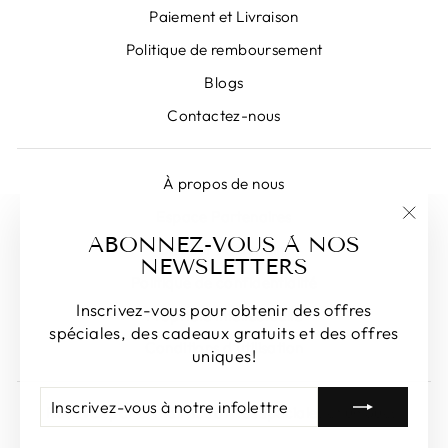
Paiement et Livraison
Politique de remboursement
Blogs
Contactez-nous
À propos de nous
Espace Partenaires
"Fer
ABONNEZ-VOUS À NOS
Devenir Partenaire
(Esc)
NEWSLETTERS
Politique de confidentialité
Inscrivez-vous pour obtenir des offres
Propriété intellectuelle
spéciales, des cadeaux gratuits et des offres
Conditions d'utilisation
uniques!
INSCRIVEZ-
S'INSCRIRE
Recevez par e-mail nos offres spéciales et uniques!
VOUS
À
INSCRIVEZ-
S'INSCRIRE