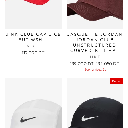
U NK CLUB CAP U CB
CASQUETTE JORDAN
FUT WSH L
JORDAN CLUB
UNSTRUCTURED
NIKE
CURVED-BILL HAT
119.000 DT
NIKE
Prix
Prix
139.000 DT
132.050 DT
régulier
réduit
Économisez 5%
Réduit