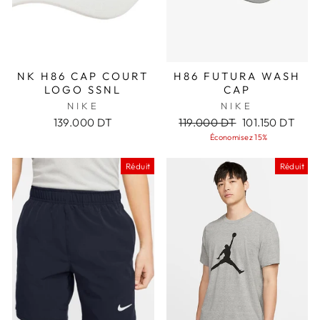
NK H86 CAP COURT
H86 FUTURA WASH
LOGO SSNL
CAP
NIKE
NIKE
Prix
Prix
139.000 DT
119.000 DT
101.150 DT
régulier
réduit
Économisez 15%
Réduit
Réduit