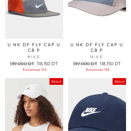
U NK DF FLY CAP U
U NK DF FLY CAP U
CB P
CB P
NIKE
NIKE
Prix
Prix
Prix
Prix
139.000 DT
118.150 DT
139.000 DT
118.150 DT
régulier
réduit
régulier
réduit
Économisez 15%
Économisez 15%
Réduit
Réduit