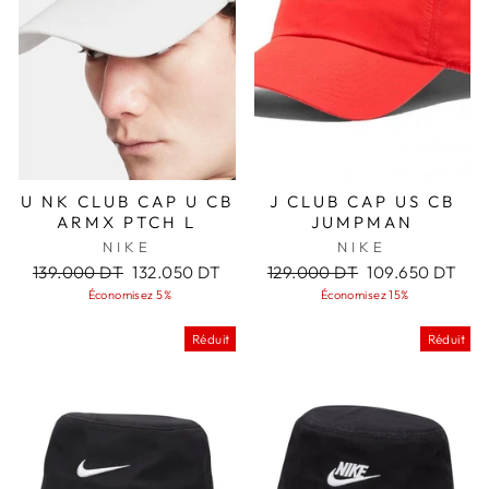
U NK CLUB CAP U CB
J CLUB CAP US CB
ARMX PTCH L
JUMPMAN
NIKE
NIKE
Prix
Prix
Prix
Prix
139.000 DT
132.050 DT
129.000 DT
109.650 DT
régulier
réduit
régulier
réduit
Économisez 5%
Économisez 15%
Réduit
Réduit