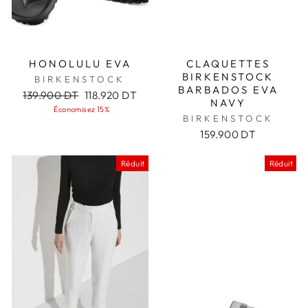
HONOLULU EVA
CLAQUETTES
BIRKENSTOCK
BIRKENSTOCK
BARBADOS EVA
Prix
Prix
139.900 DT
118.920 DT
NAVY
régulier
réduit
Économisez 15%
BIRKENSTOCK
159.900 DT
Réduit
Réduit