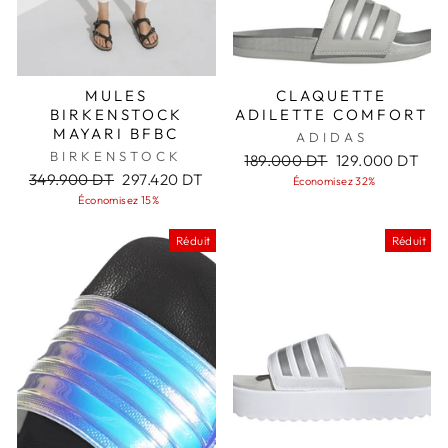
MULES
CLAQUETTE
BIRKENSTOCK
ADILETTE COMFORT
MAYARI BFBC
ADIDAS
BIRKENSTOCK
Prix
Prix
189.000 DT
129.000 DT
Prix
Prix
régulier
réduit
349.900 DT
297.420 DT
Économisez 32%
régulier
réduit
Économisez 15%
Réduit
Réduit