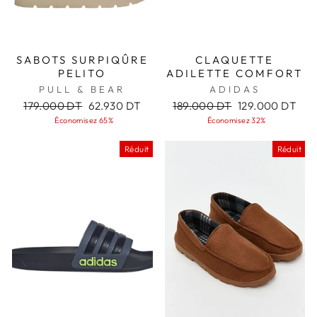
SABOTS SURPIQÛRE
CLAQUETTE
PELITO
ADILETTE COMFORT
PULL & BEAR
ADIDAS
Prix
Prix
Prix
Prix
179.000 DT
62.930 DT
189.000 DT
129.000 DT
régulier
réduit
régulier
réduit
Économisez 65%
Économisez 32%
Réduit
Réduit