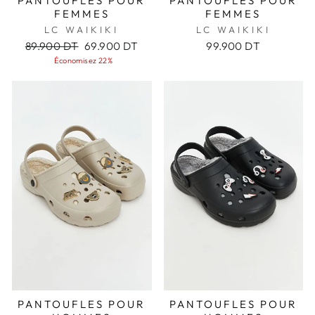
PANTOUFLES POUR
PANTOUFLES POUR
FEMMES
FEMMES
LC WAIKIKI
LC WAIKIKI
Prix
Prix
89.900 DT
69.900 DT
99.900 DT
régulier
réduit
Économisez 22%
PANTOUFLES POUR
PANTOUFLES POUR