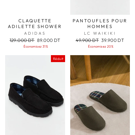
CLAQUETTE
PANTOUFLES POUR
ADILETTE SHOWER
HOMMES
ADIDAS
LC WAIKIKI
Prix
Prix
Prix
Prix
129.000 DT
89.000 DT
49.900 DT
39.900 DT
régulier
réduit
régulier
réduit
Économisez 31%
Économisez 20%
Réduit