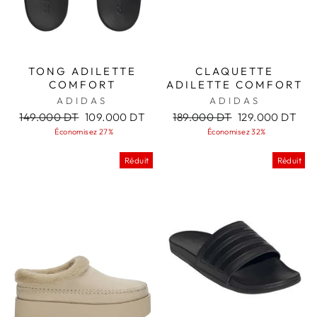
TONG ADILETTE
CLAQUETTE
COMFORT
ADILETTE COMFORT
ADIDAS
ADIDAS
Prix
Prix
Prix
Prix
149.000 DT
109.000 DT
189.000 DT
129.000 DT
régulier
réduit
régulier
réduit
Économisez 27%
Économisez 32%
Réduit
Réduit