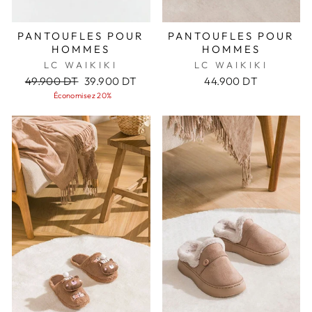
PANTOUFLES POUR
PANTOUFLES POUR
HOMMES
HOMMES
LC WAIKIKI
LC WAIKIKI
Prix
Prix
49.900 DT
39.900 DT
44.900 DT
régulier
réduit
Économisez 20%