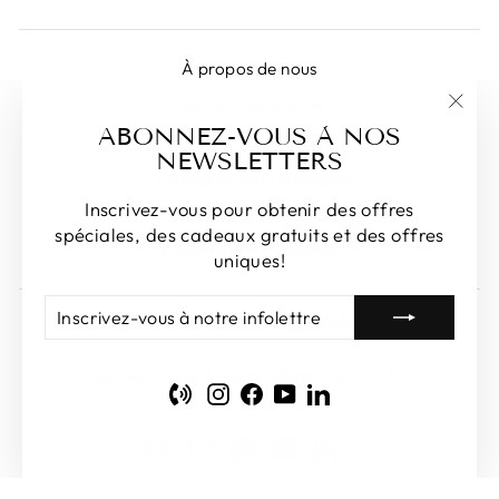
À propos de nous
Espace Partenaires
"Fer
ABONNEZ-VOUS À NOS
Devenir Partenaire
(Esc)
NEWSLETTERS
Politique de confidentialité
Inscrivez-vous pour obtenir des offres
Propriété intellectuelle
spéciales, des cadeaux gratuits et des offres
Conditions d'utilisation
uniques!
INSCRIVEZ-
S'INSCRIRE
Recevez par e-mail nos offres spéciales et uniques!
VOUS
À
INSCRIVEZ-
S'INSCRIRE
NOTRE
VOUS
INFOLETTRE
Phone
Instagram
Facebook
YouTube
LinkedIn
À
NOTRE
INFOLETTRE
Phone
Instagram
Facebook
YouTube
LinkedIn