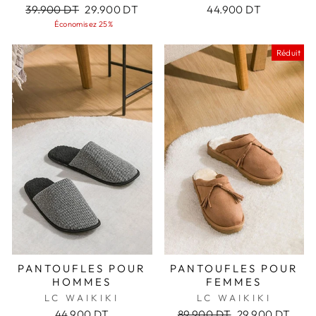
Prix
Prix
39.900 DT
29.900 DT
44.900 DT
régulier
réduit
Économisez 25%
Réduit
PANTOUFLES POUR
PANTOUFLES POUR
HOMMES
FEMMES
LC WAIKIKI
LC WAIKIKI
Prix
Prix
44.900 DT
89.900 DT
29.900 DT