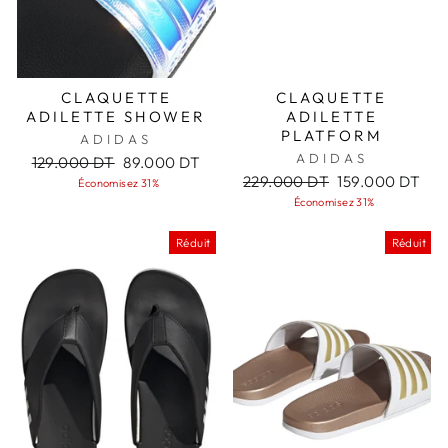
CLAQUETTE
CLAQUETTE
ADILETTE SHOWER
ADILETTE
PLATFORM
ADIDAS
ADIDAS
Prix
Prix
129.000 DT
89.000 DT
régulier
réduit
Prix
Prix
229.000 DT
159.000 DT
Économisez 31%
régulier
réduit
Économisez 31%
Réduit
Réduit