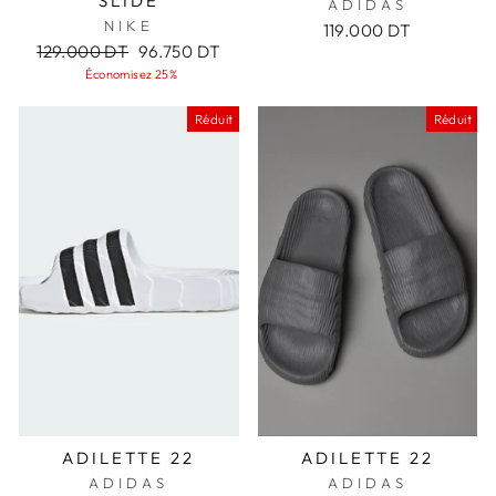
SLIDE
ADIDAS
NIKE
119.000 DT
Prix
Prix
129.000 DT
96.750 DT
régulier
réduit
Économisez 25%
Réduit
Réduit
ADILETTE 22
ADILETTE 22
ADIDAS
ADIDAS