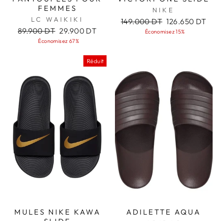
FEMMES
NIKE
LC WAIKIKI
Prix
Prix
149.000 DT
126.650 DT
Prix
Prix
régulier
réduit
89.900 DT
29.900 DT
Économisez 15%
régulier
réduit
Économisez 67%
Réduit
MULES NIKE KAWA
ADILETTE AQUA