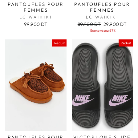
PANTOUFLES POUR
PANTOUFLES POUR
FEMMES
FEMMES
LC WAIKIKI
LC WAIKIKI
Prix
Prix
99.900 DT
89.900 DT
29.900 DT
régulier
réduit
Économisez 67%
Réduit
Réduit
PANTOUFLES POUR
VICTORI ONE SLIDE