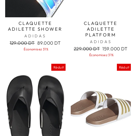
CLAQUETTE
CLAQUETTE
ADILETTE SHOWER
ADILETTE
PLATFORM
ADIDAS
ADIDAS
Prix
Prix
129.000 DT
89.000 DT
régulier
réduit
Prix
Prix
229.000 DT
159.000 DT
Économisez 31%
régulier
réduit
Économisez 31%
Réduit
Réduit