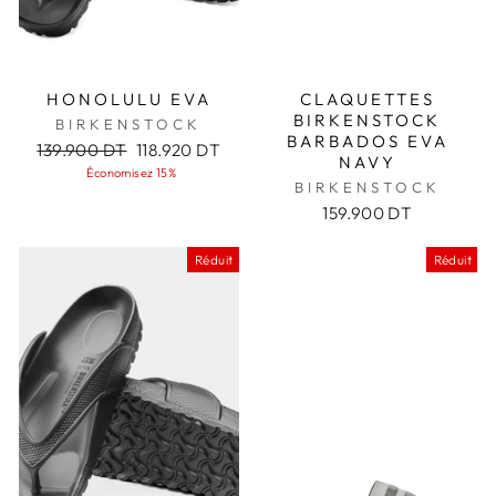
HONOLULU EVA
CLAQUETTES
BIRKENSTOCK
BIRKENSTOCK
BARBADOS EVA
Prix
Prix
139.900 DT
118.920 DT
NAVY
régulier
réduit
Économisez 15%
BIRKENSTOCK
159.900 DT
Réduit
Réduit