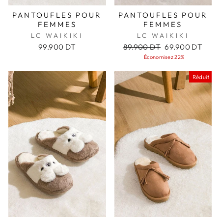
PANTOUFLES POUR
PANTOUFLES POUR
FEMMES
FEMMES
LC WAIKIKI
LC WAIKIKI
Prix
Prix
99.900 DT
89.900 DT
69.900 DT
régulier
réduit
Économisez 22%
Réduit