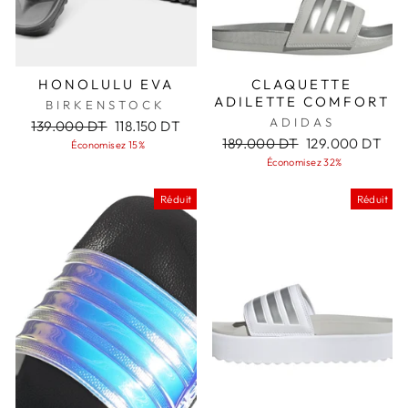
HONOLULU EVA
CLAQUETTE
ADILETTE COMFORT
BIRKENSTOCK
ADIDAS
Prix
Prix
139.000 DT
118.150 DT
régulier
réduit
Prix
Prix
189.000 DT
129.000 DT
Économisez 15%
régulier
réduit
Économisez 32%
Réduit
Réduit