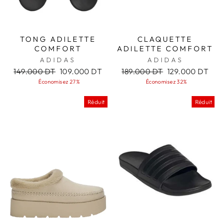
TONG ADILETTE
CLAQUETTE
COMFORT
ADILETTE COMFORT
ADIDAS
ADIDAS
Prix
Prix
Prix
Prix
149.000 DT
109.000 DT
189.000 DT
129.000 DT
régulier
réduit
régulier
réduit
Économisez 27%
Économisez 32%
Réduit
Réduit