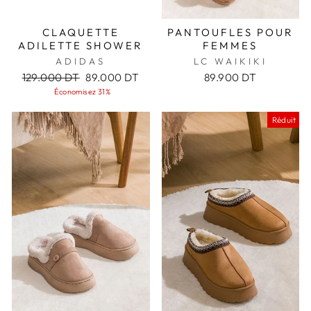
CLAQUETTE
PANTOUFLES POUR
ADILETTE SHOWER
FEMMES
ADIDAS
LC WAIKIKI
Prix
Prix
129.000 DT
89.000 DT
89.900 DT
régulier
réduit
Économisez 31%
Réduit