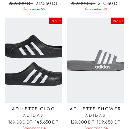
Prix
Prix
Prix
Prix
229.000 DT
217.550 DT
229.000 DT
217.550 DT
régulier
réduit
régulier
réduit
Économisez 5%
Économisez 5%
Réduit
Réduit
ADILETTE CLOG
ADILETTE SHOWER
ADIDAS
ADIDAS
Prix
Prix
Prix
Prix
169.000 DT
143.650 DT
129.000 DT
109.650 DT
régulier
réduit
régulier
réduit
Économisez 15%
Économisez 15%