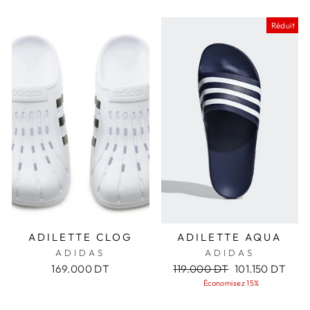
Réduit
ADILETTE CLOG
ADILETTE AQUA
ADIDAS
ADIDAS
Prix
Prix
169.000 DT
119.000 DT
101.150 DT
régulier
réduit
Économisez 15%