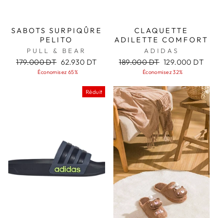
SABOTS SURPIQÛRE
CLAQUETTE
PELITO
ADILETTE COMFORT
PULL & BEAR
ADIDAS
Prix
Prix
Prix
Prix
179.000 DT
62.930 DT
189.000 DT
129.000 DT
régulier
réduit
régulier
réduit
Économisez 65%
Économisez 32%
Réduit