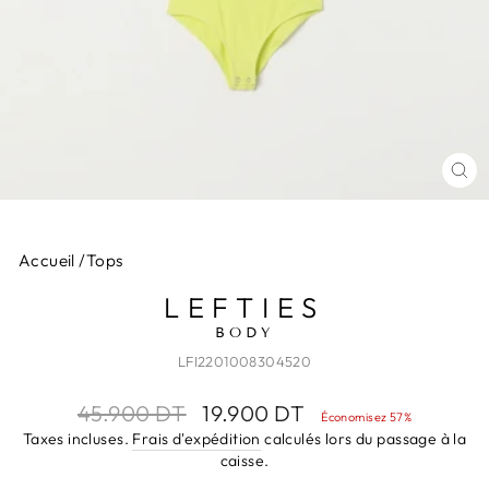
FE
(E
Accueil
/
Tops
LEFTIES
BODY
LFI2201008304520
Prix
Prix
45.900 DT
19.900 DT
Économisez 57%
régulier
réduit
Taxes incluses.
Frais d'expédition
calculés lors du passage à la
caisse.