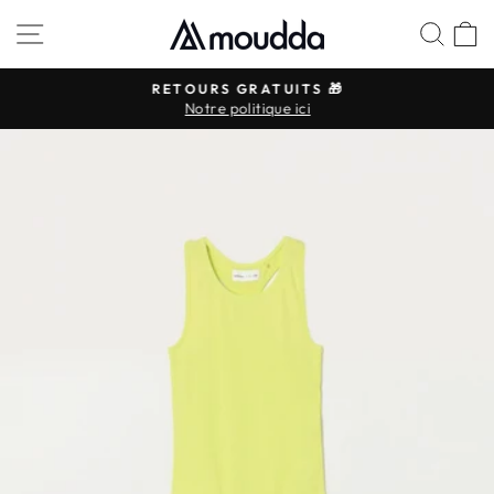
Passer
NAVIGATION
REC
P
au
contenu
RETOURS GRATUITS 🎁
Notre politique ici
Diaporama
Pause