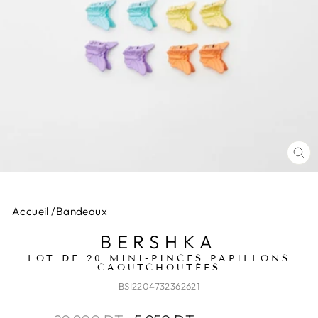
FE
(E
Accueil
/
Bandeaux
BERSHKA
LOT DE 20 MINI-PINCES PAPILLONS
CAOUTCHOUTÉES
BSI2204732362621
Prix
Prix