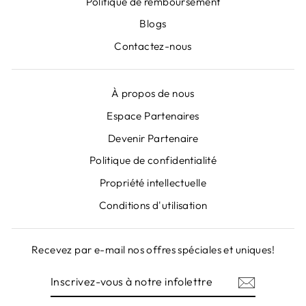
Politique de remboursement
Blogs
Contactez-nous
À propos de nous
Espace Partenaires
"Fer
Devenir Partenaire
ABONNEZ-VOUS À NOS
(Esc)
NEWSLETTERS
Politique de confidentialité
Propriété intellectuelle
Inscrivez-vous pour obtenir des offres
spéciales, des cadeaux gratuits et des offres
Conditions d'utilisation
uniques!
INSCRIVEZ-
S'INSCRIRE
Recevez par e-mail nos offres spéciales et uniques!
VOUS
À
INSCRIVEZ-
S'INSCRIRE
NOTRE
VOUS
INFOLETTRE
À
Phone
Instagram
Facebook
YouTube
LinkedIn