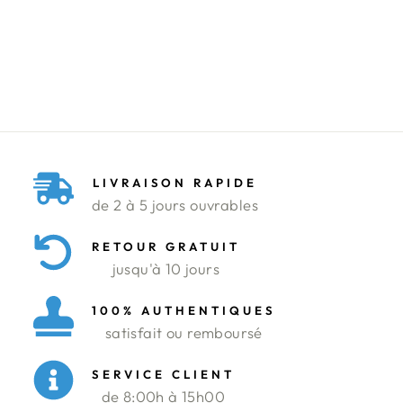
TROPICAL
LEFTIES
Prix
Prix
39.900 DT
9.950 DT
régulier
réduit
Économisez 75%
LIVRAISON RAPIDE
de 2 à 5 jours ouvrables
RETOUR GRATUIT
jusqu'à 10 jours
100% AUTHENTIQUES
satisfait ou remboursé
SERVICE CLIENT
de 8:00h à 15h00