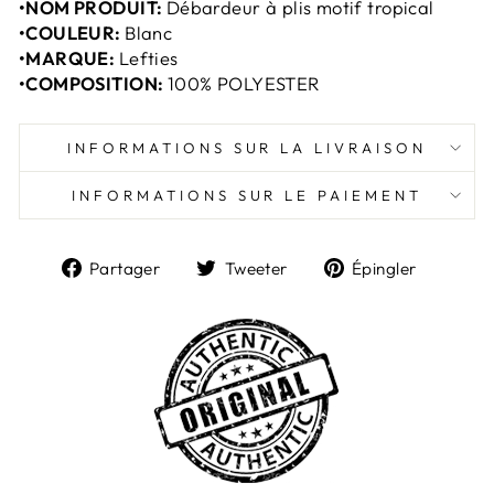
•NOM PRODUIT:
Débardeur à plis motif tropical
•COULEUR:
Blanc
•MARQUE:
Lefties
•COMPOSITION:
100% POLYESTER
INFORMATIONS SUR LA LIVRAISON
INFORMATIONS SUR LE PAIEMENT
Partager
Tweeter
Épingl
Partager
Tweeter
Épingler
sur
sur
sur
Facebook
Twitter
Pintere