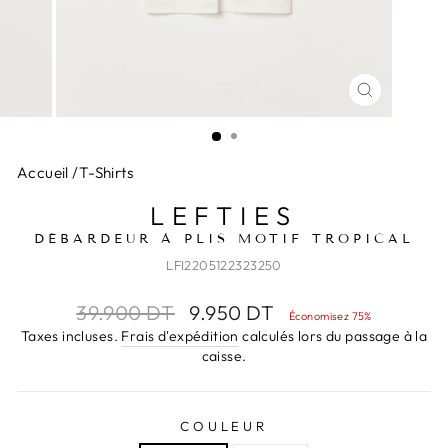
FERMER
(ESC)
Accueil
/
T-Shirts
LEFTIES
DÉBARDEUR À PLIS MOTIF TROPICAL
LFI2205122323250
Prix
Prix
39.900 DT
9.950 DT
Économisez 75%
régulier
réduit
Taxes incluses.
Frais d'expédition
calculés lors du passage à la
caisse.
COULEUR