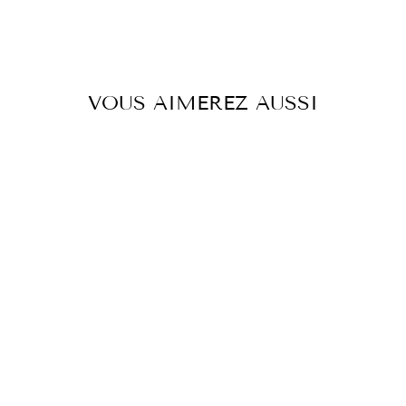
VOUS AIMEREZ AUSSI
Réduit
DÉBARDEUR À
PLIS MOTIF