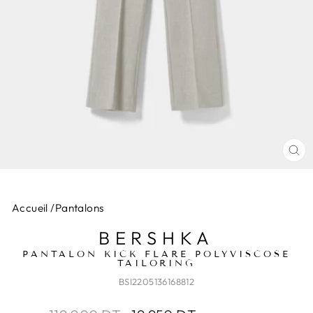
FE
(E
Accueil
/
Pantalons
BERSHKA
PANTALON KICK FLARE POLYVISCOSE
TAILORING
BSI2205136168812
Prix
Prix