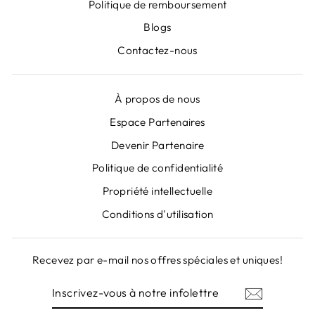
Politique de remboursement
Blogs
Contactez-nous
À propos de nous
Espace Partenaires
Devenir Partenaire
"Fer
ABONNEZ-VOUS À NOS
(Esc)
Politique de confidentialité
NEWSLETTERS
Propriété intellectuelle
Inscrivez-vous pour obtenir des offres
Conditions d'utilisation
spéciales, des cadeaux gratuits et des offres
uniques!
Recevez par e-mail nos offres spéciales et uniques!
INSCRIVEZ-
S'INSCRIRE
VOUS
INSCRIVEZ-
S'INSCRIRE
À
VOUS
NOTRE
À
INFOLETTRE