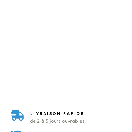
PANTALON KICK
FLARE
POLYVISCOSE
TAILORING
BERSHKA
Prix
Prix
119.000 DT
19.950 DT
régulier
réduit
Économisez 83%
LIVRAISON RAPIDE
de 2 à 5 jours ouvrables