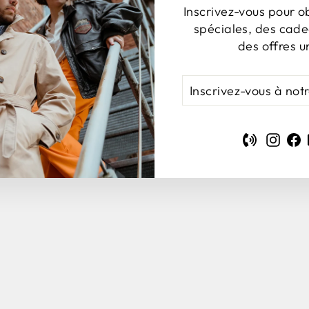
Inscrivez-vous pour o
spéciales, des cade
des offres u
INSCRIVEZ-
S'INSCRIRE
VOUS
À
NOTRE
Phone
Inst
F
INFOLETTRE
VOUS AIMEREZ AUSSI