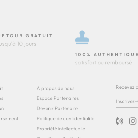
RETOUR GRATUIT
jusqu'à 10 jours
100% AUTHENTIQU
satisfait ou remboursé
Recevez pa
it
À propos de nous
INSCRIV
S'INSCR
es
Espace Partenaires
VOUS
À
on
Devenir Partenaire
NOTRE
ursement
Politique de confidentialité
INFOLE
Phone
Propriété intellectuelle