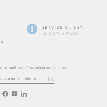
SERVICE CLIENT
de 8:00h à 15h00
ES
r e-mail nos offres spéciales et uniques!
EZ-
IRE
TTRE
Instagram
Facebook
YouTube
LinkedIn