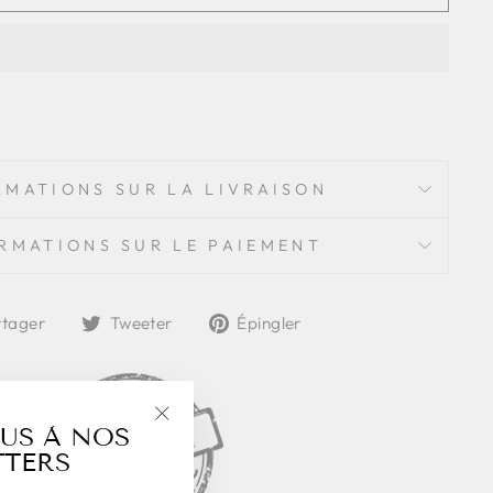
a
RMATIONS SUR LA LIVRAISON
RMATIONS SUR LE PAIEMENT
Partager
Tweeter
Épingler
rtager
Tweeter
Épingler
sur
sur
sur
Facebook
Twitter
Pinterest
US À NOS
"Fermer
TERS
(Esc)"