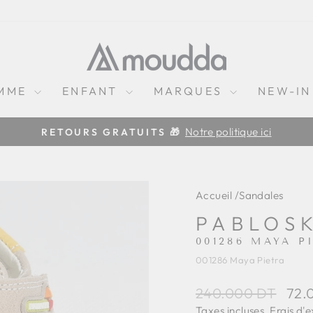
MME
ENFANT
MARQUES
NEW-IN
Notre politique ici
RETOURS GRATUITS 🎁
Diaporama
Pause
Accueil
/
Sandales
PABLOS
001286 MAYA P
001286 Maya Pietra
Prix
Prix
240.000 DT
72.
régulier
rédu
Taxes incluses.
Frais d'