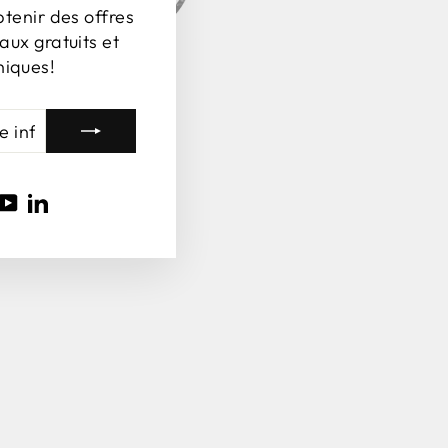
btenir des offres
aux gratuits et
niques!
agram
acebook
YouTube
LinkedIn