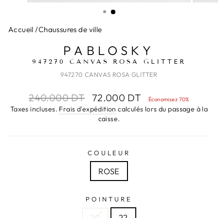
(ESC)
Accueil
/
Chaussures de ville
PABLOSKY
947270 CANVAS ROSA GLITTER
947270 CANVAS ROSA GLITTER
Prix
Prix
240.000 DT
72.000 DT
Économisez 70%
régulier
réduit
Taxes incluses.
Frais d'expédition
calculés lors du passage à la
caisse.
COULEUR
ROSE
POINTURE
20
22