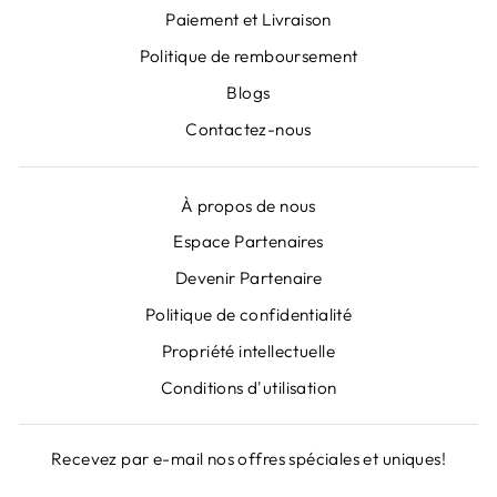
Paiement et Livraison
Politique de remboursement
Blogs
Contactez-nous
À propos de nous
Espace Partenaires
Devenir Partenaire
"Fer
ABONNEZ-VOUS À NOS
Politique de confidentialité
(Esc)
NEWSLETTERS
Propriété intellectuelle
Inscrivez-vous pour obtenir des offres
Conditions d'utilisation
spéciales, des cadeaux gratuits et des offres
uniques!
Recevez par e-mail nos offres spéciales et uniques!
INSCRIVEZ-
S'INSCRIRE
VOUS
INSCRIVEZ-
S'INSCRIRE