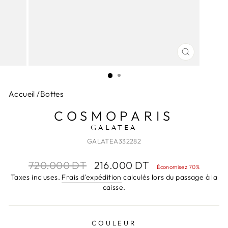
FERMER
(ESC)
Accueil
/
Bottes
COSMOPARIS
GALATEA
GALATEA332282
Prix
Prix
720.000 DT
216.000 DT
Économisez 70%
régulier
réduit
Taxes incluses.
Frais d'expédition
calculés lors du passage à la
caisse.
COULEUR