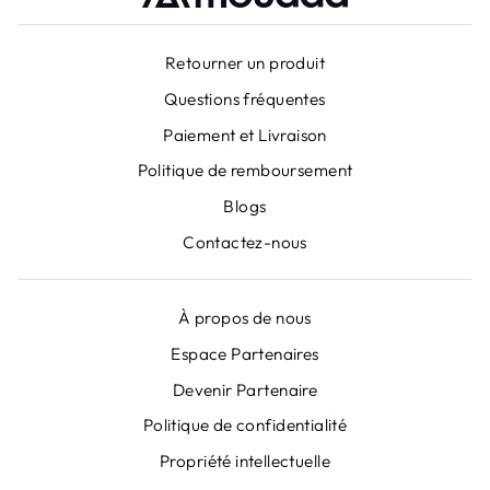
Retourner un produit
Questions fréquentes
Paiement et Livraison
Politique de remboursement
Blogs
Contactez-nous
À propos de nous
Espace Partenaires
Devenir Partenaire
"Fer
ABONNEZ-VOUS À NOS
Politique de confidentialité
(Esc)
NEWSLETTERS
Propriété intellectuelle
Inscrivez-vous pour obtenir des offres