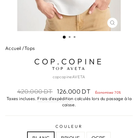
FERMER
(ESC)
Accueil
/
Tops
COP.COPINE
TOP AVETA
copcopineAVETA
Prix
Prix
420.000 DT
126.000 DT
Économisez 70%
régulier
réduit
Taxes incluses.
Frais d'expédition
calculés lors du passage à la
caisse.
COULEUR
BLANC
BRIQUE
OCRE