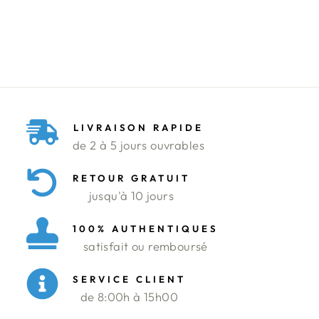
Prix
Prix
420.000 DT
126.000 DT
régulier
réduit
Économisez 70%
LIVRAISON RAPIDE
de 2 à 5 jours ouvrables
RETOUR GRATUIT
jusqu'à 10 jours
100% AUTHENTIQUES
satisfait ou remboursé
SERVICE CLIENT
de 8:00h à 15h00