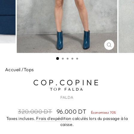
FERMER
(ESC)
Accueil
/
Tops
COP.COPINE
TOP FALDA
FALDA
Prix
Prix
320.000 DT
96.000 DT
Économisez 70%
régulier
réduit
Taxes incluses.
Frais d'expédition
calculés lors du passage à la
caisse.