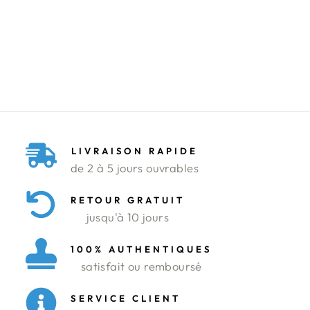
TOP FALDA
COP.COPINE
Prix
Prix
320.000 DT
96.000 DT
régulier
réduit
Économisez 70%
LIVRAISON RAPIDE
de 2 à 5 jours ouvrables
RETOUR GRATUIT
jusqu'à 10 jours
100% AUTHENTIQUES
satisfait ou remboursé
SERVICE CLIENT