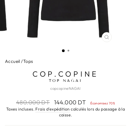
FERMER
(ESC)
Accueil
/
Tops
COP.COPINE
TOP NAGAI
copcopineNAGAI
Prix
Prix
480.000 DT
144.000 DT
Économisez 70%
régulier
réduit
Taxes incluses.
Frais d'expédition
calculés lors du passage à la
caisse.