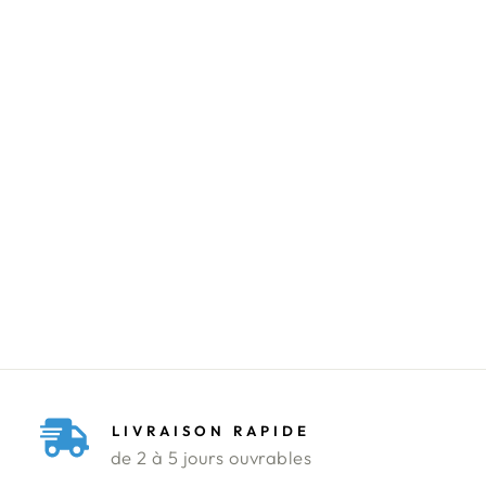
BERMUDA
ZARA
Prix
Prix
55.900 DT
14.950 DT
régulier
réduit
Économisez 73%
LIVRAISON RAPIDE
de 2 à 5 jours ouvrables