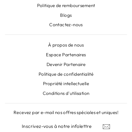
Politique de remboursement
Blogs
Contactez-nous
À propos de nous
Espace Partenaires
Devenir Partenaire
"Fer
ABONNEZ-VOUS À NOS
(Esc)
NEWSLETTERS
Politique de confidentialité
Propriété intellectuelle
Inscrivez-vous pour obtenir des offres
Conditions d'utilisation
spéciales, des cadeaux gratuits et des offres
uniques!
Recevez par e-mail nos offres spéciales et uniques!
INSCRIVEZ-
S'INSCRIRE
VOUS
INSCRIVEZ-
S'INSCRIRE
À
VOUS
NOTRE