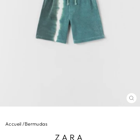
FE
(E
Accueil
/
Bermudas
ZARA