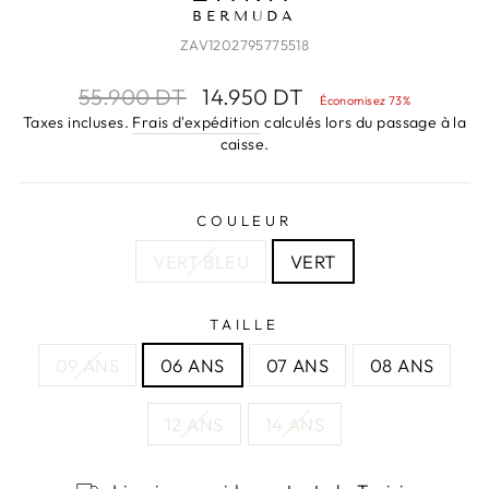
BERMUDA
ZAV1202795775518
Prix
Prix
55.900 DT
14.950 DT
Économisez 73%
régulier
réduit
Taxes incluses.
Frais d'expédition
calculés lors du passage à la
caisse.
COULEUR
VERT BLEU
VERT
TAILLE
09 ANS
06 ANS
07 ANS
08 ANS
12 ANS
14 ANS